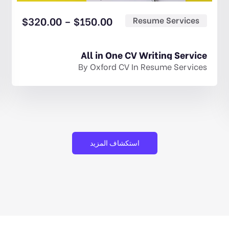
$
320.00
–
$
150.00
Resume Services
All in One CV Writing Service
By
Oxford CV
In
Resume Services
استكشاف المزيد